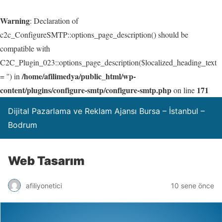
Warning
: Declaration of
c2c_ConfigureSMTP::options_page_description() should be
compatible with
C2C_Plugin_023::options_page_description($localized_heading_text
/home/afilimedya/public_html/wp-
= '') in
content/plugins/configure-smtp/configure-smtp.php
171
on line
Dijital Pazarlama ve Reklam Ajansı Bursa – İstanbul –
Bodrum
Web Tasarım
afiliyonetici
10 sene önce